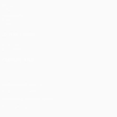
Матчи
UEFA.tv
Жеребьевки
Игры
Стат.
ДРУГИЕ САЙТЫ
UEFA.com
Фонд УЕФА
СМЕНИТЬ ЯЗЫК
Русский
English
Français
Deutsch
Русский
Español
Itali
Конфиденциальность
Правила и условия
Правила в отношении cookie
Настройки куки