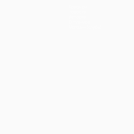
Команды
Новости
История
О турнире
Магазин (клубы)
ano
Português