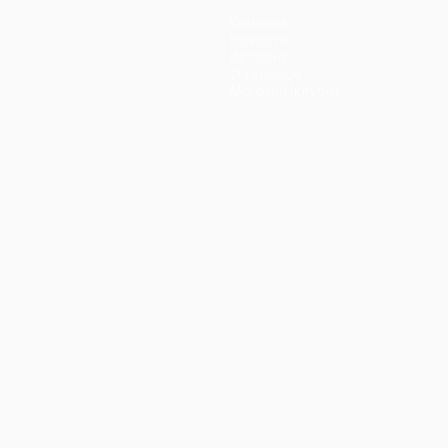
Команды
Новости
История
О турнире
Магазин (клубы)
ano
Português