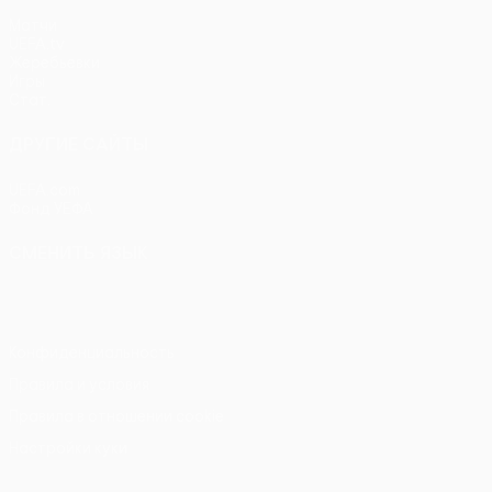
Матчи
UEFA.tv
Жеребьевки
Игры
Стат.
ДРУГИЕ САЙТЫ
UEFA.com
Фонд УЕФА
СМЕНИТЬ ЯЗЫК
Русский
English
Français
Deutsch
Русский
Español
Itali
Конфиденциальность
Правила и условия
Правила в отношении cookie
Настройки куки