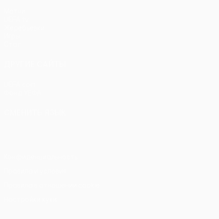
Матчи
UEFA.tv
Жеребьевки
Игры
Стат.
ДРУГИЕ САЙТЫ
UEFA.com
Фонд УЕФА
СМЕНИТЬ ЯЗЫК
Русский
English
Français
Deutsch
Русский
Español
Itali
Конфиденциальность
Правила и условия
Правила в отношении cookie
Настройки куки