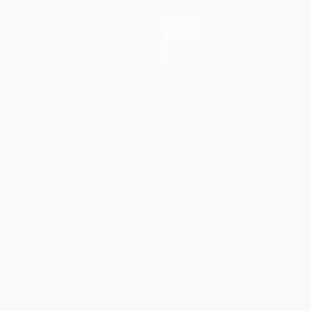
Команды
Новости
История
О турнире
Магазин (клубы)
ano
Português