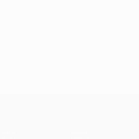
Лига конференций УЕФА
Матчи
Команды
UEFA.tv
Новости