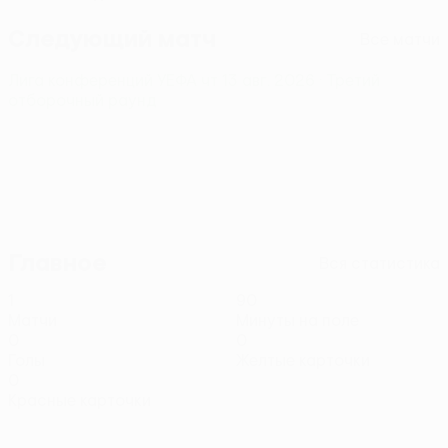
Следующий матч
Все матчи
Лига конференций УЕФА
чт 13 авг. 2026
· Третий
отборочный раунд
Главное
Вся статистика
1
90
Матчи
Минуты на поле
0
0
Голы
Желтые карточки
0
Красные карточки