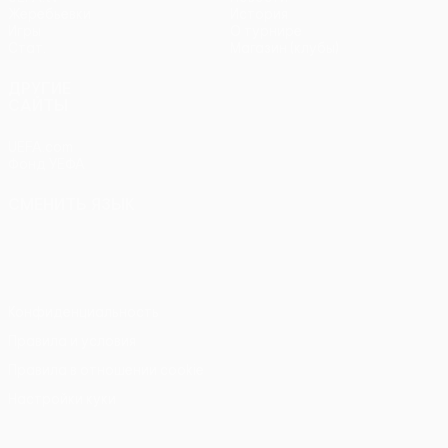
Жеребьевки
История
Игры
О турнире
Стат.
Магазин (клубы)
ДРУГИЕ
САЙТЫ
UEFA.com
Фонд УЕФА
СМЕНИТЬ ЯЗЫК
Русский
English
Français
Deutsch
Русский
Español
Italiano
Português
Конфиденциальность
Правила и условия
Правила в отношении cookie
Настройки куки