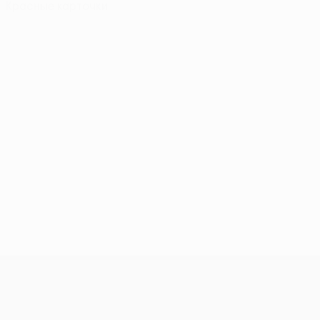
Красные карточки
Лига конференций УЕФА