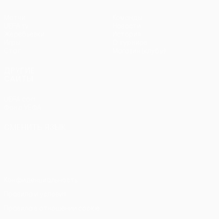
Матчи
Команды
UEFA.tv
Новости
Жеребьевки
История
Игры
О турнире
Стат.
Магазин (клубы)
ДРУГИЕ
САЙТЫ
UEFA.com
Фонд УЕФА
СМЕНИТЬ ЯЗЫК
Русский
English
Français
Deutsch
Русский
Español
Italiano
Português
Конфиденциальность
Правила и условия
Правила в отношении cookie