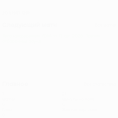
ДАТА РОЖДЕНИЯ
20.1.1997 (29)
Следующий матч
Все матчи
Лига конференций УЕФА
чт 13 авг. 2026
· Третий
отборочный раунд
Главное
Вся статистика
1
21
Матчи
Минуты на поле
0
0
Голы
Желтые карточки
0