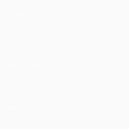
Матчи
UEFA.tv
Жеребьевки
Игры
Стат.
ДРУГИЕ САЙТЫ
UEFA.com
Фонд УЕФА
СМЕНИТЬ ЯЗЫК
Русский
English
Français
Deutsch
Русский
Español
Itali
Конфиденциальность
Правила и условия
Правила в отношении cookie
Настройки куки