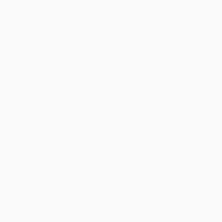
Команды
Новости
История
О турнире
Магазин (клубы)
ano
Português