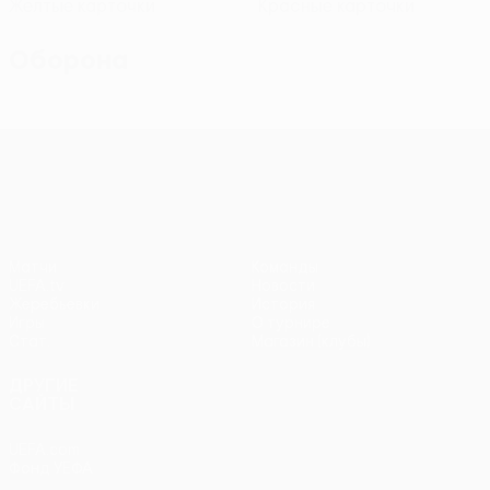
Желтые карточки
Красные карточки
Оборона
Лига конференций УЕФА
Матчи
Команды
UEFA.tv
Новости
Жеребьевки
История
Игры
О турнире
Стат.
Магазин (клубы)
ДРУГИЕ
САЙТЫ
UEFA.com
Фонд УЕФА