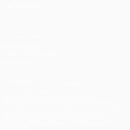
СМЕНИТЬ ЯЗЫК
Русский
English
Français
Deutsch
Русский
Español
Italiano
Português
Конфиденциальность
Правила и условия
Правила в отношении cookie
Настройки куки
© 1998-2026 УЕФА. Все права защищены
Название UEFA, логотип УЕФА, а также элементы дизайна,
относящиеся к соревнованиям УЕФА, являются
зарегистрированными торговыми марками УЕФА и/или
охраняются авторским правом. Использование этих торговых
марок в коммерческих целях запрещено. Пользуясь сайтом
UEFA.com, вы тем самым соглашаетесь с Правилами и
условиями, а также с Политикой конфиденциальности
информации.