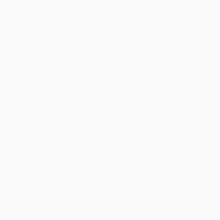
Команды
Новости
История
О турнире
Магазин (клубы)
ano
Português