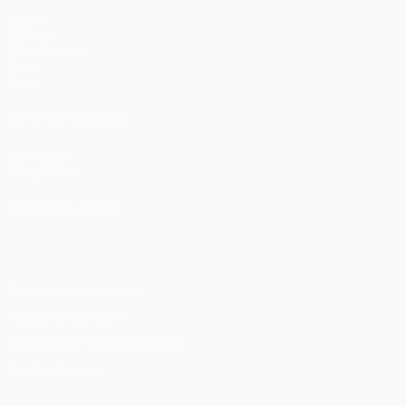
Матчи
UEFA.tv
Жеребьевки
Игры
Стат.
ДРУГИЕ САЙТЫ
UEFA.com
Фонд УЕФА
СМЕНИТЬ ЯЗЫК
Русский
English
Français
Deutsch
Русский
Español
Itali
Конфиденциальность
Правила и условия
Правила в отношении cookie
Настройки куки