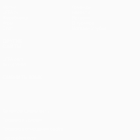
Матчи
Команды
UEFA.tv
Новости
Жеребьевки
История
Игры
О турнире
Стат.
Магазин (клубы)
ДРУГИЕ
САЙТЫ
UEFA.com
Фонд УЕФА
СМЕНИТЬ ЯЗЫК
Русский
English
Français
Deutsch
Русский
Español
Italiano
Português
Конфиденциальность
Правила и условия
Правила в отношении cookie
Настройки куки