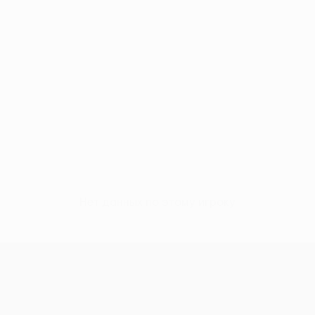
Нет данных по этому игроку
Лига конференций УЕФА