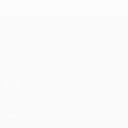
Лига конференций УЕФА
Матчи
Команды
UEFA.tv
Новости
Жеребьевки
История
Игры
О турнире
Стат.
Магазин (клубы)
ДРУГИЕ
САЙТЫ
UEFA.com
Фонд УЕФА
СМЕНИТЬ ЯЗЫК
Русский
English
Français
Deutsch
Русский
Español
Italiano
Português