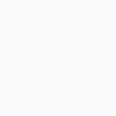
Фонд УЕФА
СМЕНИТЬ ЯЗЫК
Русский
English
Français
Deutsch
Русский
Español
Italiano
Português
Конфиденциальность
Правила и условия
Правила в отношении cookie
Настройки куки
© 1998-2026 УЕФА. Все права защищены
Название UEFA, логотип УЕФА, а также элементы дизайна,
относящиеся к соревнованиям УЕФА, являются
зарегистрированными торговыми марками УЕФА и/или
охраняются авторским правом. Использование этих торговых
марок в коммерческих целях запрещено. Пользуясь сайтом
UEFA.com, вы тем самым соглашаетесь с Правилами и
условиями, а также с Политикой конфиденциальности