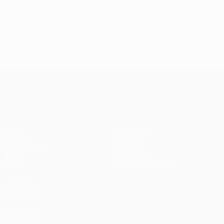
Лига конференций УЕФА
Матчи
Команды
UEFA.tv
Новости
Жеребьевки
История
Игры
О турнире
Стат.
Магазин (клубы)
ДРУГИЕ
САЙТЫ
UEFA.com