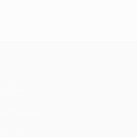
Лига конференций УЕФА
Матчи
UEFA.tv
Жеребьевки
Игры
Стат.
ДРУГИЕ САЙТЫ
UEFA.com
Фонд УЕФА