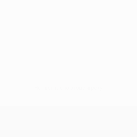
Нет данных по этому игроку
Лига конференций УЕФА