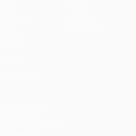
Матчи
Команды
UEFA.tv
Новости
Жеребьевки
История
Игры
О турнире
Стат.
Магазин (клубы)
ДРУГИЕ
САЙТЫ
UEFA.com
Фонд УЕФА
СМЕНИТЬ ЯЗЫК
Русский
English
Français
Deutsch
Русский
Español
Italiano
Português
Конфиденциальность
Правила и условия
Правила в отношении cookie
Настройки куки