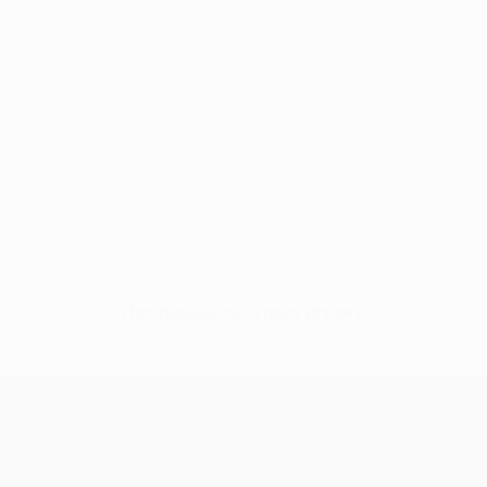
Нет данных по этому игроку
Лига конференций УЕФА