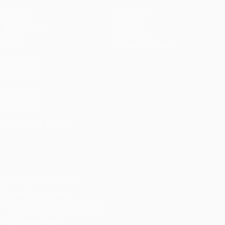
Матчи
Команды
UEFA.tv
Новости
Жеребьевки
История
Игры
О турнире
Стат.
Магазин (клубы)
ДРУГИЕ
САЙТЫ
UEFA.com
Фонд УЕФА
СМЕНИТЬ ЯЗЫК
Русский
English
Français
Deutsch
Русский
Español
Italiano
Português
Конфиденциальность
Правила и условия
Правила в отношении cookie
Настройки куки