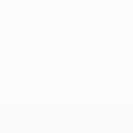
Нет данных по этому игроку
Лига конференций УЕФА