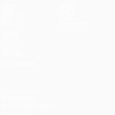
Матчи
Команды
UEFA.tv
Новости
Жеребьевки
История
Игры
О турнире
Стат.
Магазин (клубы)
ДРУГИЕ
САЙТЫ
UEFA.com
Фонд УЕФА
СМЕНИТЬ ЯЗЫК
Русский
English
Français
Deutsch
Русский
Español
Italiano
Português
Конфиденциальность
Правила и условия
Правила в отношении cookie
Настройки куки