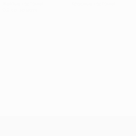
Желтые карточки
Красные карточки
0,2 ср. за матч
Лига конференций УЕФА