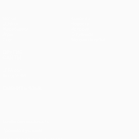
Матчи
Команды
UEFA.tv
Новости
Жеребьевки
История
Игры
О турнире
Стат.
Магазин (клубы)
ДРУГИЕ
САЙТЫ
UEFA.com
Фонд УЕФА
СМЕНИТЬ ЯЗЫК
Русский
English
Français
Deutsch
Русский
Español
Italiano
Português
Конфиденциальность
Правила и условия