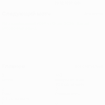
29.12.1997 (28)
Следующий матч
Все матчи
Лига конференций УЕФА
чт 13 авг. 2026
· Третий
отборочный раунд
Главное
Вся статистика
5
463
Матчи
Минуты на поле
92,6 ср. за матч
2
0
Голы
Голевые пасы
0,4 ср. за матч
1
0