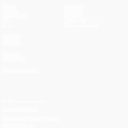
Матчи
Команды
UEFA.tv
Новости
Жеребьевки
История
Игры
О турнире
Стат.
Магазин (клубы)
ДРУГИЕ
САЙТЫ
UEFA.com
Фонд УЕФА
СМЕНИТЬ ЯЗЫК
Русский
English
Français
Deutsch
Русский
Español
Italiano
Português
Конфиденциальность
Правила и условия
Правила в отношении cookie
Настройки куки