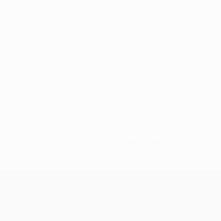
Нет данных по этому игроку
Лига конференций УЕФА