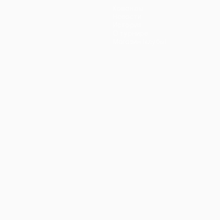
Команды
Новости
История
О турнире
Магазин (клубы)
ano
Português