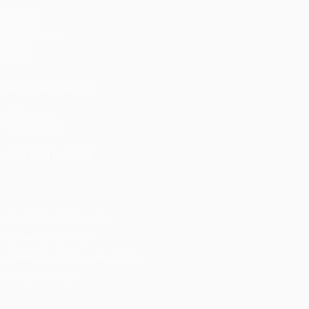
Матчи
UEFA.tv
Жеребьевки
Игры
Стат.
ДРУГИЕ САЙТЫ
UEFA.com
Фонд УЕФА
СМЕНИТЬ ЯЗЫК
Русский
English
Français
Deutsch
Русский
Español
Itali
Конфиденциальность
Правила и условия
Правила в отношении cookie
Настройки куки