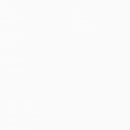
Матчи
Команды
UEFA.tv
Новости
Жеребьевки
История
Игры
О турнире
Стат.
Магазин (клубы)
ДРУГИЕ
САЙТЫ
UEFA.com
Фонд УЕФА
СМЕНИТЬ ЯЗЫК
Русский
English
Français
Deutsch
Русский
Español
Italiano
Português
Конфиденциальность
Правила и условия
Правила в отношении cookie
Настройки куки