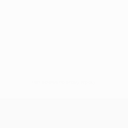
Нет данных по этому игроку
Лига конференций УЕФА