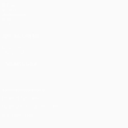
Матчи
UEFA.tv
Жеребьевки
Игры
Стат.
ДРУГИЕ САЙТЫ
UEFA.com
Фонд УЕФА
СМЕНИТЬ ЯЗЫК
Русский
English
Français
Deutsch
Русский
Español
Itali
Конфиденциальность
Правила и условия
Правила в отношении cookie
Настройки куки