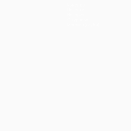
Команды
Новости
История
О турнире
Магазин (клубы)
ano
Português