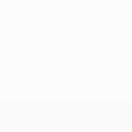
Нет данных по этому игроку
Лига конференций УЕФА