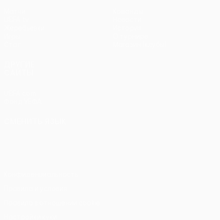
Матчи
Команды
UEFA.tv
Новости
Жеребьевки
История
Игры
О турнире
Стат.
Магазин (клубы)
ДРУГИЕ
САЙТЫ
UEFA.com
Фонд УЕФА
СМЕНИТЬ ЯЗЫК
Русский
English
Français
Deutsch
Русский
Español
Italiano
Português
Конфиденциальность
Правила и условия
Правила в отношении cookie
Настройки куки