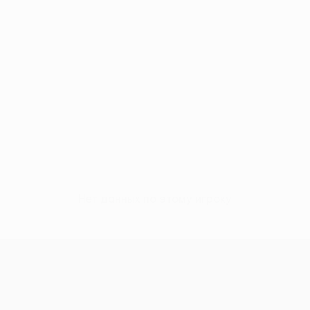
Нет данных по этому игроку
Лига конференций УЕФА