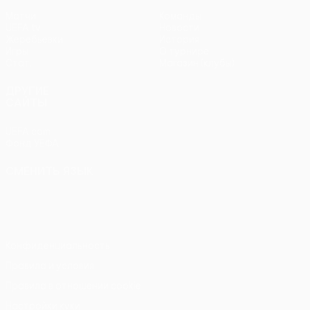
Матчи
Команды
UEFA.tv
Новости
Жеребьевки
История
Игры
О турнире
Стат.
Магазин (клубы)
ДРУГИЕ
САЙТЫ
UEFA.com
Фонд УЕФА
СМЕНИТЬ ЯЗЫК
Русский
English
Français
Deutsch
Русский
Español
Italiano
Português
Конфиденциальность
Правила и условия
Правила в отношении cookie
Настройки куки