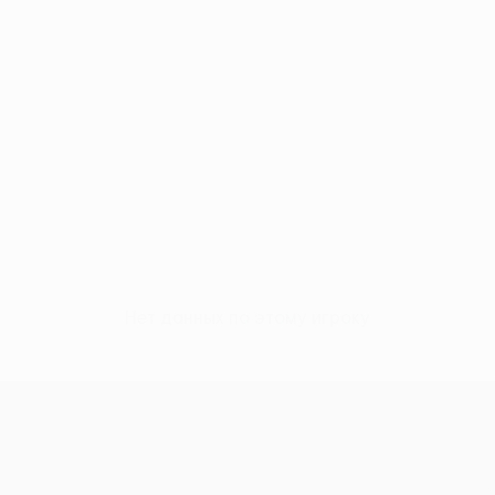
Нет данных по этому игроку
Лига конференций УЕФА