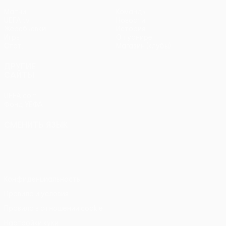
Матчи
Команды
UEFA.tv
Новости
Жеребьевки
История
Игры
О турнире
Стат.
Магазин (клубы)
ДРУГИЕ
САЙТЫ
UEFA.com
Фонд УЕФА
СМЕНИТЬ ЯЗЫК
Русский
English
Français
Deutsch
Русский
Español
Italiano
Português
Конфиденциальность
Правила и условия
Правила в отношении cookie
Настройки куки