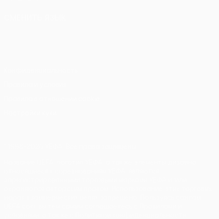
СМЕНИТЬ ЯЗЫК
Русский
English
Français
Deutsch
Русский
Español
Italiano
Português
Конфиденциальность
Правила и условия
Правила в отношении cookie
Настройки куки
© 1998-2026 УЕФА. Все права защищены
Название UEFA, логотип УЕФА, а также элементы дизайна,
относящиеся к соревнованиям УЕФА, являются
зарегистрированными торговыми марками УЕФА и/или
охраняются авторским правом. Использование этих торговых
марок в коммерческих целях запрещено. Пользуясь сайтом
UEFA.com, вы тем самым соглашаетесь с Правилами и
условиями, а также с Политикой конфиденциальности