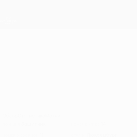
Skip
to
main
Лига конференций. Официальное
Скачать
content
Результаты live и статистика
Лига конференций УЕФА
АЛЕКСАНДР
Александр Сакрас Стат. 2026/27
САКРАС
УНА
Люксембург
Обзор
Статистика
Матчи
Защитник
14
ПОЗИЦИЯ
НОМЕР В КЛУБЕ
11
Люксембург
НОМЕР В СБОРНОЙ
СТРАНА