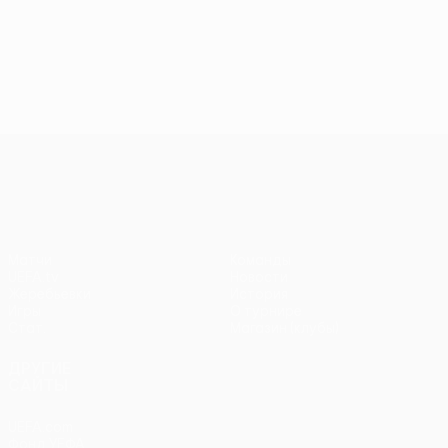
Лига конференций УЕФА
Матчи
Команды
UEFA.tv
Новости
Жеребьевки
История
Игры
О турнире
Стат.
Магазин (клубы)
ДРУГИЕ
САЙТЫ
UEFA.com
Фонд УЕФА