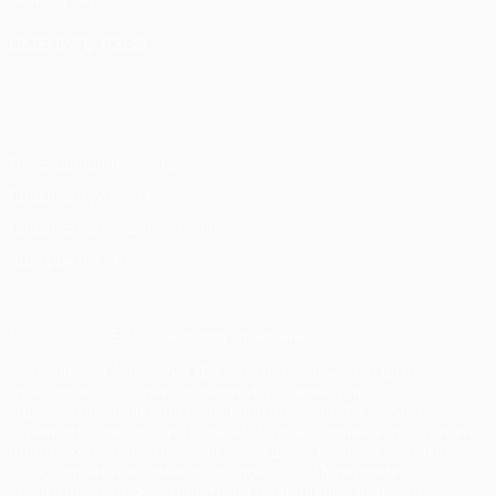
Фонд УЕФА
СМЕНИТЬ ЯЗЫК
Русский
English
Français
Deutsch
Русский
Español
Italiano
Português
Конфиденциальность
Правила и условия
Правила в отношении cookie
Настройки куки
© 1998-2026 УЕФА. Все права защищены
Название UEFA, логотип УЕФА, а также элементы дизайна,
относящиеся к соревнованиям УЕФА, являются
зарегистрированными торговыми марками УЕФА и/или
охраняются авторским правом. Использование этих торговых
марок в коммерческих целях запрещено. Пользуясь сайтом
UEFA.com, вы тем самым соглашаетесь с Правилами и
условиями, а также с Политикой конфиденциальности