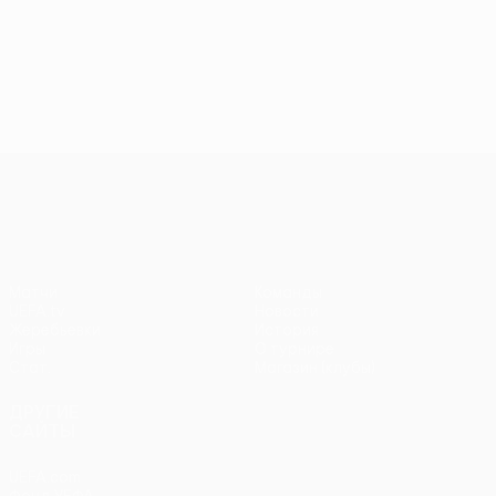
Лига конференций УЕФА
Матчи
Команды
UEFA.tv
Новости
Жеребьевки
История
Игры
О турнире
Стат.
Магазин (клубы)
ДРУГИЕ
САЙТЫ
UEFA.com