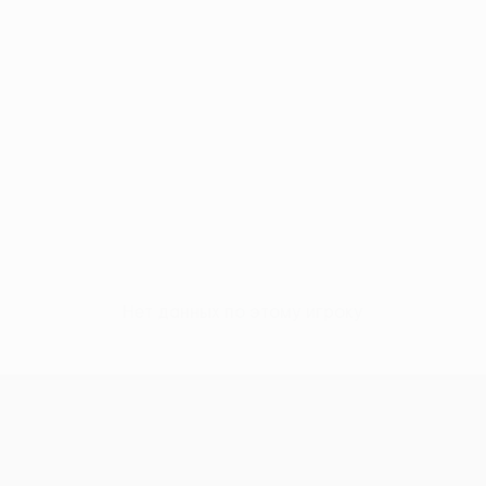
Нет данных по этому игроку
Лига конференций УЕФА