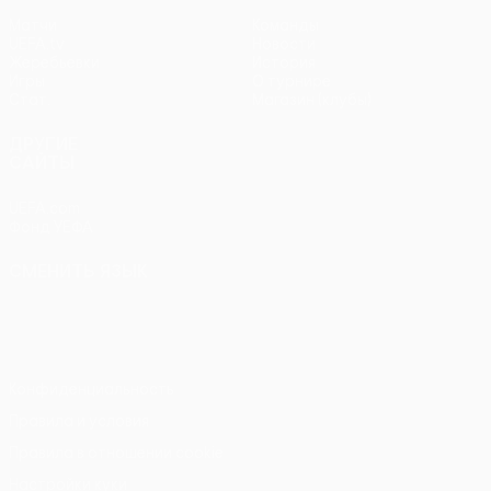
Матчи
Команды
UEFA.tv
Новости
Жеребьевки
История
Игры
О турнире
Стат.
Магазин (клубы)
ДРУГИЕ
САЙТЫ
UEFA.com
Фонд УЕФА
СМЕНИТЬ ЯЗЫК
Русский
English
Français
Deutsch
Русский
Español
Italiano
Português
Конфиденциальность
Правила и условия
Правила в отношении cookie
Настройки куки