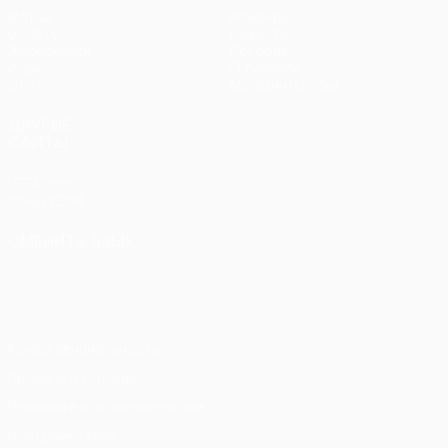
Матчи
Команды
UEFA.tv
Новости
Жеребьевки
История
Игры
О турнире
Стат.
Магазин (клубы)
ДРУГИЕ
САЙТЫ
UEFA.com
Фонд УЕФА
СМЕНИТЬ ЯЗЫК
Русский
English
Français
Deutsch
Русский
Español
Italiano
Português
Конфиденциальность
Правила и условия
Правила в отношении cookie
Настройки куки