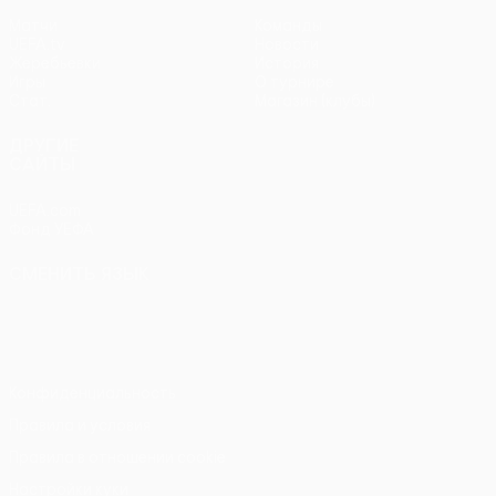
Матчи
Команды
UEFA.tv
Новости
Жеребьевки
История
Игры
О турнире
Стат.
Магазин (клубы)
ДРУГИЕ
САЙТЫ
UEFA.com
Фонд УЕФА
СМЕНИТЬ ЯЗЫК
Русский
English
Français
Deutsch
Русский
Español
Italiano
Português
Конфиденциальность
Правила и условия
Правила в отношении cookie
Настройки куки