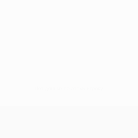
Нет данных по этому игроку
Лига конференций УЕФА