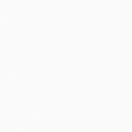
Матчи
Команды
UEFA.tv
Новости
Жеребьевки
История
Игры
О турнире
Стат.
Магазин (клубы)
ДРУГИЕ
САЙТЫ
UEFA.com
Фонд УЕФА
СМЕНИТЬ ЯЗЫК
Русский
English
Français
Deutsch
Русский
Español
Italiano
Português
Конфиденциальность
Правила и условия
Правила в отношении cookie
Настройки куки