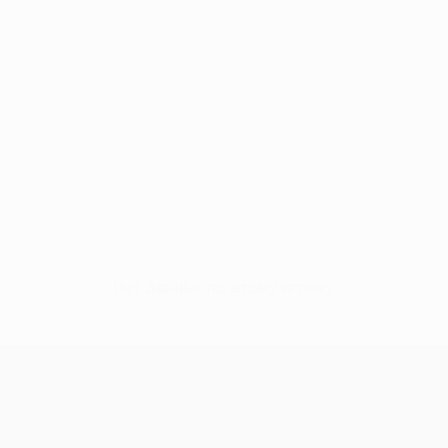
Нет данных по этому игроку
Лига конференций УЕФА