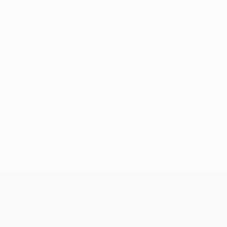
Лига конференций УЕФА
ср 15 июл. 2026
· Первый
отборочный раунд
Лига конференций УЕФА