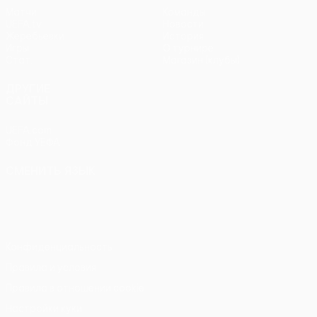
Матчи
Команды
UEFA.tv
Новости
Жеребьевки
История
Игры
О турнире
Стат.
Магазин (клубы)
ДРУГИЕ
САЙТЫ
UEFA.com
Фонд УЕФА
СМЕНИТЬ ЯЗЫК
Русский
English
Français
Deutsch
Русский
Español
Italiano
Português
Конфиденциальность
Правила и условия
Правила в отношении cookie
Настройки куки