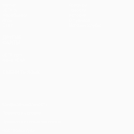
Матчи
Команды
UEFA.tv
Новости
Жеребьевки
История
Игры
О турнире
Стат.
Магазин (клубы)
ДРУГИЕ
САЙТЫ
UEFA.com
Фонд УЕФА
СМЕНИТЬ ЯЗЫК
Русский
English
Français
Deutsch
Русский
Español
Italiano
Português
Конфиденциальность
Правила и условия
Правила в отношении cookie
Настройки куки