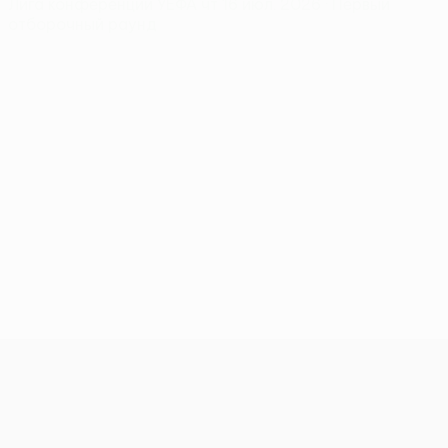
Лига конференций УЕФА
чт 16 июл. 2026
· Первый
отборочный раунд
Лига конференций УЕФА