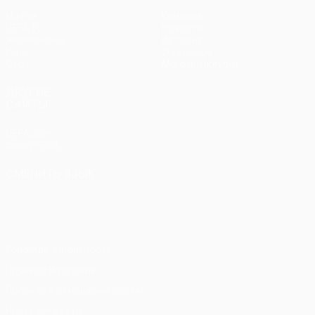
Матчи
Команды
UEFA.tv
Новости
Жеребьевки
История
Игры
О турнире
Стат.
Магазин (клубы)
ДРУГИЕ
САЙТЫ
UEFA.com
Фонд УЕФА
СМЕНИТЬ ЯЗЫК
Русский
English
Français
Deutsch
Русский
Español
Italiano
Português
Конфиденциальность
Правила и условия
Правила в отношении cookie
Настройки куки