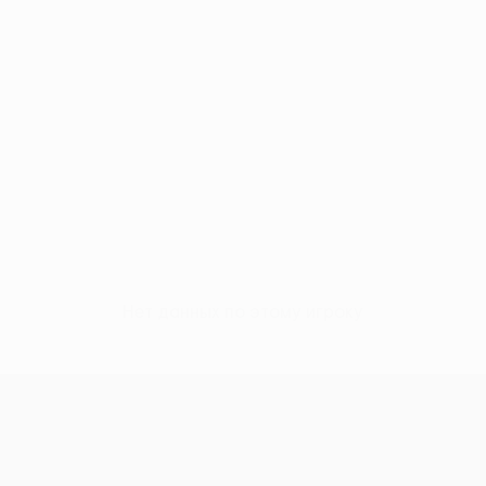
Нет данных по этому игроку
Лига конференций УЕФА