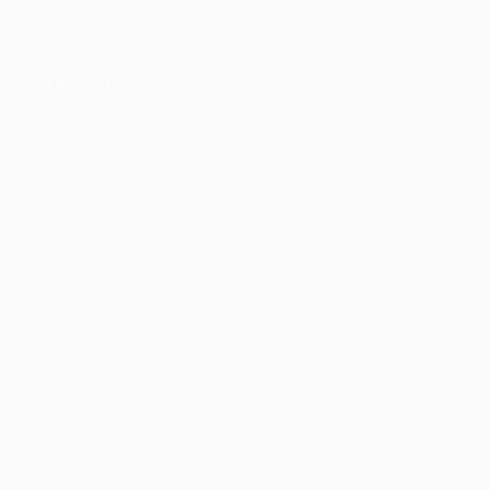
UEFA.com
Фонд УЕФА
СМЕНИТЬ ЯЗЫК
Русский
English
Français
Deutsch
Русский
Español
Italiano
Português
Конфиденциальность
Правила и условия
Правила в отношении cookie
Настройки куки
© 1998-2026 УЕФА. Все права защищены
Название UEFA, логотип УЕФА, а также элементы дизайна,
относящиеся к соревнованиям УЕФА, являются
зарегистрированными торговыми марками УЕФА и/или
охраняются авторским правом. Использование этих торговых
марок в коммерческих целях запрещено. Пользуясь сайтом