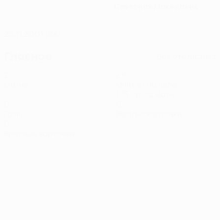
Северная Македония
ДАТА РОЖДЕНИЯ
25.11.2001 (24)
Главное
Вся статистика
2
210
Матчи
Минуты на поле
105 ср. за матч
0
0
Голы
Желтые карточки
0
Красные карточки