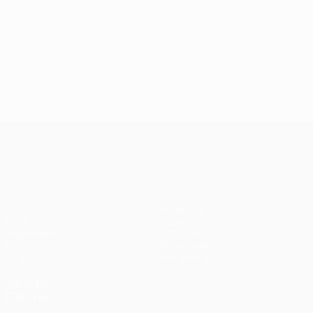
Лига конференций УЕФА
Матчи
Команды
UEFA.tv
Новости
Жеребьевки
История
Игры
О турнире
Стат.
Магазин (клубы)
ДРУГИЕ
САЙТЫ