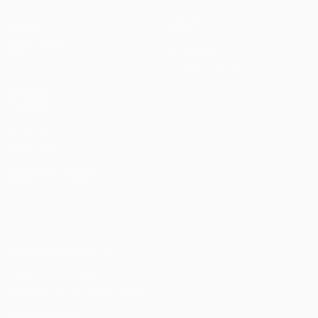
Матчи
Команды
UEFA.tv
Новости
Жеребьевки
История
Игры
О турнире
Стат.
Магазин (клубы)
ДРУГИЕ
САЙТЫ
UEFA.com
Фонд УЕФА
СМЕНИТЬ ЯЗЫК
Русский
English
Français
Deutsch
Русский
Español
Italiano
Português
Конфиденциальность
Правила и условия
Правила в отношении cookie
Настройки куки