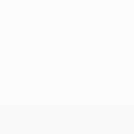
Нет данных по этому игроку
Лига конференций УЕФА