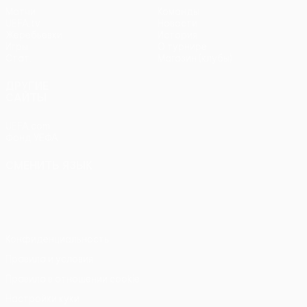
Матчи
Команды
UEFA.tv
Новости
Жеребьевки
История
Игры
О турнире
Стат.
Магазин (клубы)
ДРУГИЕ
САЙТЫ
UEFA.com
Фонд УЕФА
СМЕНИТЬ ЯЗЫК
Русский
English
Français
Deutsch
Русский
Español
Italiano
Português
Конфиденциальность
Правила и условия
Правила в отношении cookie
Настройки куки