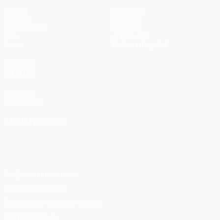
Матчи
Команды
UEFA.tv
Новости
Жеребьевки
История
Игры
О турнире
Стат.
Магазин (клубы)
ДРУГИЕ
САЙТЫ
UEFA.com
Фонд УЕФА
СМЕНИТЬ ЯЗЫК
Русский
English
Français
Deutsch
Русский
Español
Italiano
Português
Конфиденциальность
Правила и условия
Правила в отношении cookie
Настройки куки