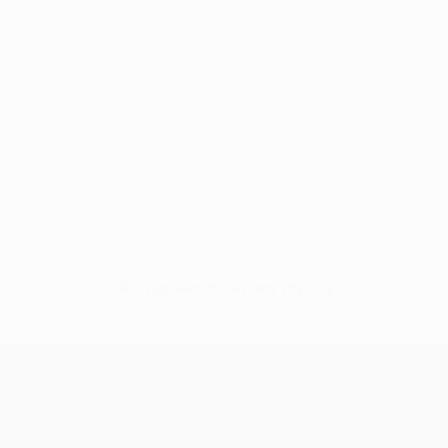
Нет данных по этому игроку
Лига конференций УЕФА