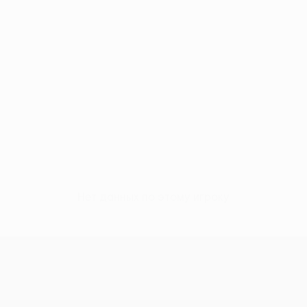
Нет данных по этому игроку
Лига конференций УЕФА