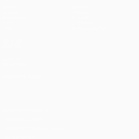
Матчи
Команды
UEFA.tv
Новости
Жеребьевки
История
Игры
О турнире
Стат.
Магазин (клубы)
ДРУГИЕ
САЙТЫ
UEFA.com
Фонд УЕФА
СМЕНИТЬ ЯЗЫК
Русский
English
Français
Deutsch
Русский
Español
Italiano
Português
Конфиденциальность
Правила и условия
Правила в отношении cookie
Настройки куки