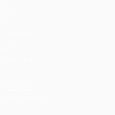
Матчи
UEFA.tv
Жеребьевки
Игры
Стат.
ДРУГИЕ САЙТЫ
UEFA.com
Фонд УЕФА
СМЕНИТЬ ЯЗЫК
Русский
English
Français
Deutsch
Русский
Español
Itali
Конфиденциальность
Правила и условия
Правила в отношении cookie
Настройки куки