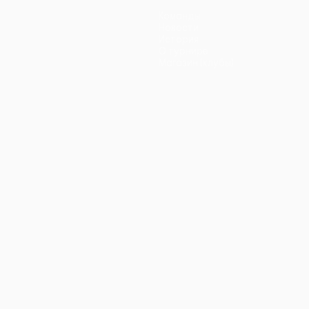
Команды
Новости
История
О турнире
Магазин (клубы)
ano
Português