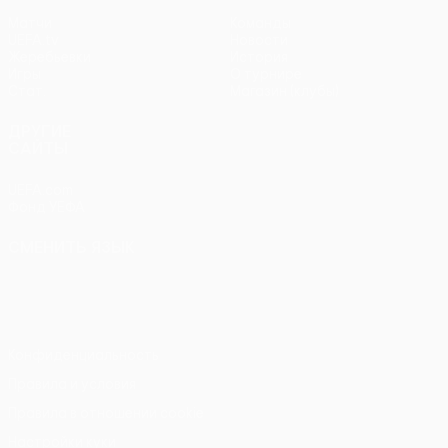
Матчи
Команды
UEFA.tv
Новости
Жеребьевки
История
Игры
О турнире
Стат.
Магазин (клубы)
ДРУГИЕ
САЙТЫ
UEFA.com
Фонд УЕФА
СМЕНИТЬ ЯЗЫК
Русский
English
Français
Deutsch
Русский
Español
Italiano
Português
Конфиденциальность
Правила и условия
Правила в отношении cookie
Настройки куки