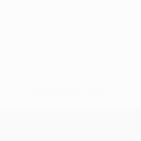
Нет данных по этому игроку
Лига конференций УЕФА