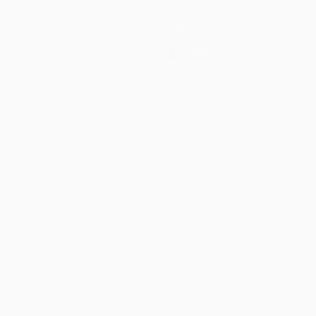
Команды
Новости
История
О турнире
Магазин (клубы)
ano
Português