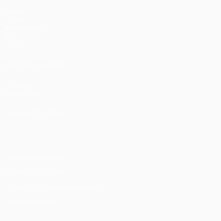
Матчи
UEFA.tv
Жеребьевки
Игры
Стат.
ДРУГИЕ САЙТЫ
UEFA.com
Фонд УЕФА
СМЕНИТЬ ЯЗЫК
Русский
English
Français
Deutsch
Русский
Español
Itali
Конфиденциальность
Правила и условия
Правила в отношении cookie
Настройки куки