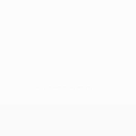
Нет данных по этому игроку
Лига конференций УЕФА