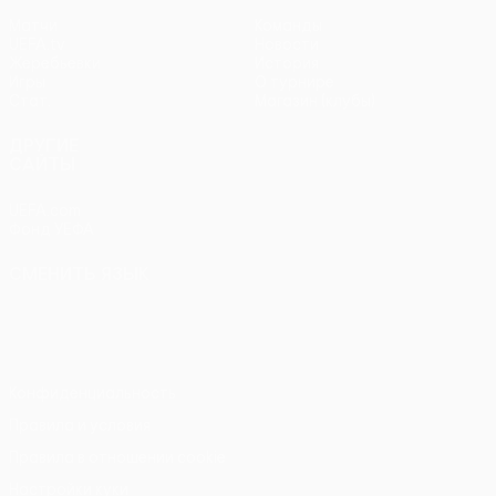
Матчи
Команды
UEFA.tv
Новости
Жеребьевки
История
Игры
О турнире
Стат.
Магазин (клубы)
ДРУГИЕ
САЙТЫ
UEFA.com
Фонд УЕФА
СМЕНИТЬ ЯЗЫК
Русский
English
Français
Deutsch
Русский
Español
Italiano
Português
Конфиденциальность
Правила и условия
Правила в отношении cookie
Настройки куки