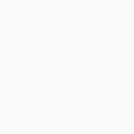
Матчи
UEFA.tv
Жеребьевки
Игры
Стат.
ДРУГИЕ САЙТЫ
UEFA.com
Фонд УЕФА
СМЕНИТЬ ЯЗЫК
Русский
English
Français
Deutsch
Русский
Español
Itali
Конфиденциальность
Правила и условия
Правила в отношении cookie
Настройки куки