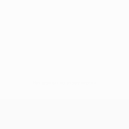
Нет данных по этому игроку
Лига конференций УЕФА