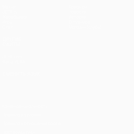
Матчи
Команды
UEFA.tv
Новости
Жеребьевки
История
Игры
О турнире
Стат.
Магазин (клубы)
ДРУГИЕ
САЙТЫ
UEFA.com
Фонд УЕФА
СМЕНИТЬ ЯЗЫК
Русский
English
Français
Deutsch
Русский
Español
Italiano
Português
Конфиденциальность
Правила и условия
Правила в отношении cookie
Настройки куки