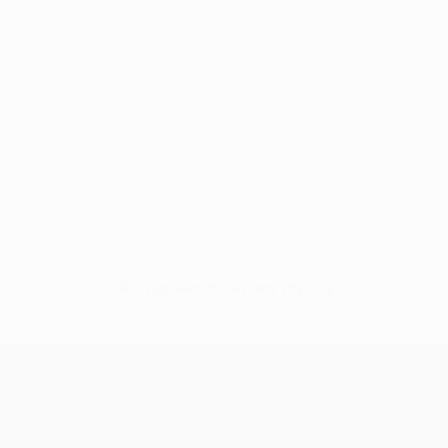
Нет данных по этому игроку
Лига конференций УЕФА