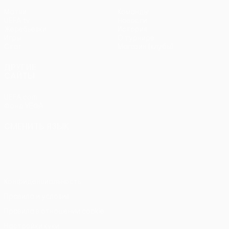
Матчи
Команды
UEFA.tv
Новости
Жеребьевки
История
Игры
О турнире
Стат.
Магазин (клубы)
ДРУГИЕ
САЙТЫ
UEFA.com
Фонд УЕФА
СМЕНИТЬ ЯЗЫК
Русский
English
Français
Deutsch
Русский
Español
Italiano
Português
Конфиденциальность
Правила и условия
Правила в отношении cookie
Настройки куки