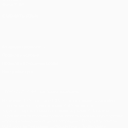
Фонд УЕФА
СМЕНИТЬ ЯЗЫК
Русский
English
Français
Deutsch
Русский
Español
Italiano
Português
Конфиденциальность
Правила и условия
Правила в отношении cookie
Настройки куки
© 1998-2026 УЕФА. Все права защищены
Название UEFA, логотип УЕФА, а также элементы дизайна,
относящиеся к соревнованиям УЕФА, являются
зарегистрированными торговыми марками УЕФА и/или
охраняются авторским правом. Использование этих торговых
марок в коммерческих целях запрещено. Пользуясь сайтом
UEFA.com, вы тем самым соглашаетесь с Правилами и