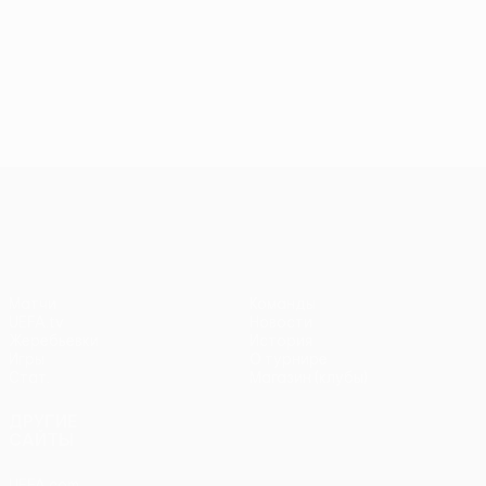
Лига конференций УЕФА
Матчи
Команды
UEFA.tv
Новости
Жеребьевки
История
Игры
О турнире
Стат.
Магазин (клубы)
ДРУГИЕ
САЙТЫ
UEFA.com