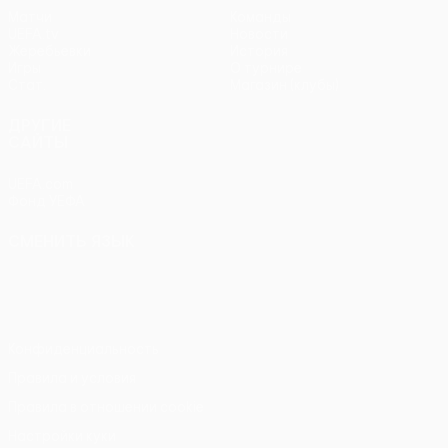
Матчи
Команды
UEFA.tv
Новости
Жеребьевки
История
Игры
О турнире
Стат.
Магазин (клубы)
ДРУГИЕ
САЙТЫ
UEFA.com
Фонд УЕФА
СМЕНИТЬ ЯЗЫК
Русский
English
Français
Deutsch
Русский
Español
Italiano
Português
Конфиденциальность
Правила и условия
Правила в отношении cookie
Настройки куки