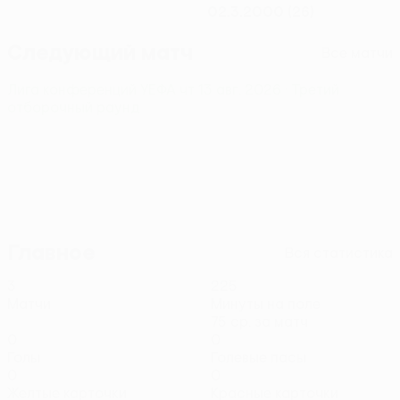
02.3.2000 (26)
Следующий матч
Все матчи
Лига конференций УЕФА
чт 13 авг. 2026
· Третий
отборочный раунд
Главное
Вся статистика
3
225
Матчи
Минуты на поле
75 ср. за матч
0
0
Голы
Голевые пасы
0
0
Желтые карточки
Красные карточки