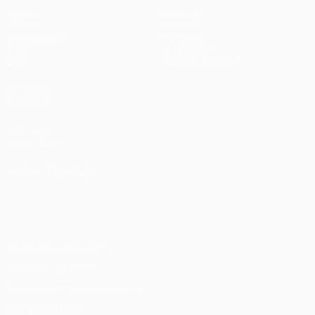
Матчи
Команды
UEFA.tv
Новости
Жеребьевки
История
Игры
О турнире
Стат.
Магазин (клубы)
ДРУГИЕ
САЙТЫ
UEFA.com
Фонд УЕФА
СМЕНИТЬ ЯЗЫК
Русский
English
Français
Deutsch
Русский
Español
Italiano
Português
Конфиденциальность
Правила и условия
Правила в отношении cookie
Настройки куки