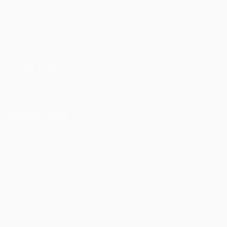
Матчи
UEFA.tv
Жеребьевки
Игры
Стат.
ДРУГИЕ САЙТЫ
UEFA.com
Фонд УЕФА
СМЕНИТЬ ЯЗЫК
Русский
English
Français
Deutsch
Русский
Español
Itali
Конфиденциальность
Правила и условия
Правила в отношении cookie
Настройки куки