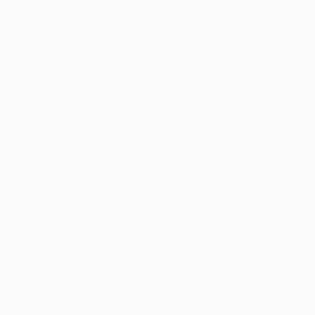
Команды
Новости
История
О турнире
Магазин (клубы)
ano
Português