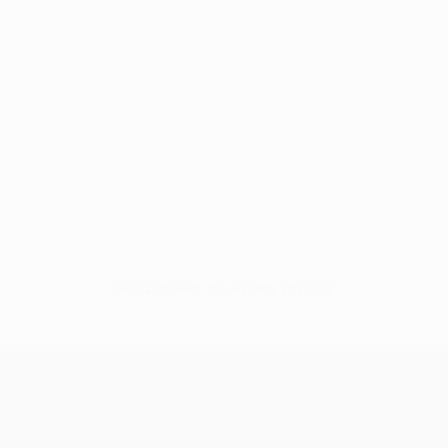
Нет данных по этому игроку
Лига конференций УЕФА