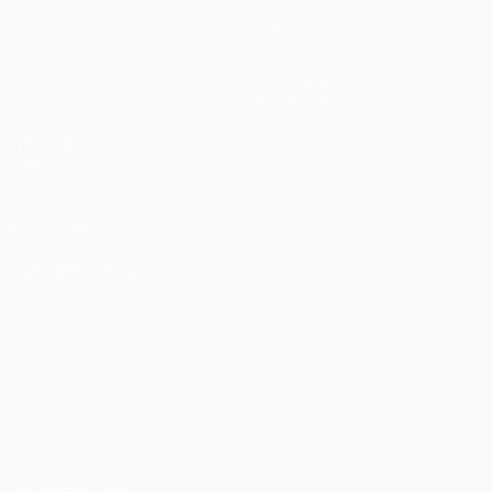
Матчи
Команды
UEFA.tv
Новости
Жеребьевки
История
Игры
О турнире
Стат.
Магазин (клубы)
ДРУГИЕ
САЙТЫ
UEFA.com
Фонд УЕФА
СМЕНИТЬ ЯЗЫК
Русский
English
Français
Deutsch
Русский
Español
Italiano
Português
Конфиденциальность
Правила и условия
Правила в отношении cookie
Настройки куки