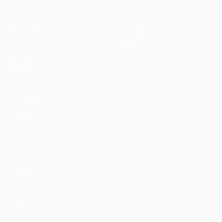
Матчи
Команды
UEFA.tv
Новости
Жеребьевки
История
Игры
О турнире
Стат.
Магазин (клубы)
ДРУГИЕ
САЙТЫ
UEFA.com
Фонд УЕФА
СМЕНИТЬ ЯЗЫК
Русский
English
Français
Deutsch
Русский
Español
Italiano
Português
Конфиденциальность
Правила и условия
Правила в отношении cookie
Настройки куки